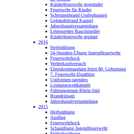
Kinderfeuerwehr gegründet
Feuerwehr für Kinder
Scheunenbrand Grafenhausen
Gebäudebrand Kappel
Jahreshauptversammlung
Lebensretter Rauchmelder
Kinderfeuerwehr geplant
2016
Herbstübung
24-Stunden-Übung Jugendfeuerwehr
Feuerwehrhock
Weltrekordversuch
Ehrenkommandant feiert 80. Geburtstag
7. Feuerwehr-Duathlon
Uniformen spenden
Leistungswettkämpfe
Führungstrupp Rhein-Süd
Brandeinsatz
Jahreshauptversammlung
2015
Herbstübung
Ausflug
Feuerwehrhock
Schauübung Jugendfeuerwehr
Frühjahrsübung