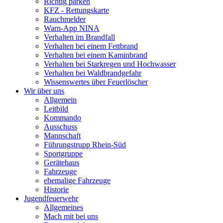
Richtig parken
KFZ - Rettungskarte
Rauchmelder
Warn-App NINA
Verhalten im Brandfall
Verhalten bei einem Fettbrand
Verhalten bei einem Kaminbrand
Verhalten bei Starkregen und Hochwasser
Verhalten bei Waldbrandgefahr
Wissenswertes über Feuerlöscher
Wir über uns
Allgemein
Leitbild
Kommando
Ausschuss
Mannschaft
Führungstrupp Rhein-Süd
Sportgruppe
Gerätehaus
Fahrzeuge
ehemalige Fahrzeuge
Historie
Jugendfeuerwehr
Allgemeines
Mach mit bei uns