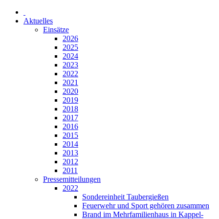
Aktuelles
Einsätze
2026
2025
2024
2023
2022
2021
2020
2019
2018
2017
2016
2015
2014
2013
2012
2011
Pressemitteilungen
2022
Sondereinheit Taubergießen
Feuerwehr und Sport gehören zusammen
Brand im Mehrfamilienhaus in Kappel-