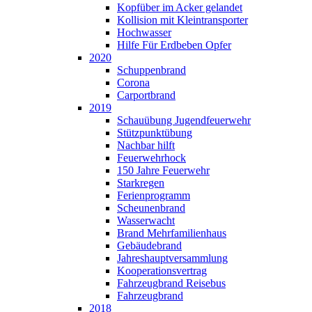
Kopfüber im Acker gelandet
Kollision mit Kleintransporter
Hochwasser
Hilfe Für Erdbeben Opfer
2020
Schuppenbrand
Corona
Carportbrand
2019
Schauübung Jugendfeuerwehr
Stützpunktübung
Nachbar hilft
Feuerwehrhock
150 Jahre Feuerwehr
Starkregen
Ferienprogramm
Scheunenbrand
Wasserwacht
Brand Mehrfamilienhaus
Gebäudebrand
Jahreshauptversammlung
Kooperationsvertrag
Fahrzeugbrand Reisebus
Fahrzeugbrand
2018