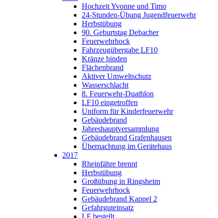
Hochzeit Yvonne und Timo
24-Stunden-Übung Jugendfeuerwehr
Herbstübung
90. Geburtstag Debacher
Feuerwehrhock
Fahrzeugübergabe LF10
Kränze binden
Flächenbrand
Aktiver Umweltschutz
Wasserschlacht
8. Feuerwehr-Duathlon
LF10 eingetroffen
Uniform für Kinderfeuerwehr
Gebäudebrand
Jahreshauptversammlung
Gebäudebrand Grafenhausen
Übernachtung im Gerätehaus
2017
Rheinfähre brennt
Herbstübung
Großübung in Ringsheim
Feuerwehrhock
Gebäudebrand Kappel 2
Gefahrguteinsatz
LF bestellt