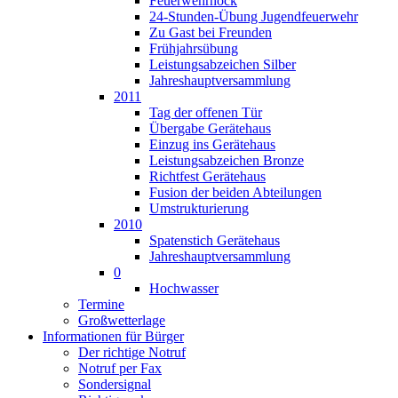
Feuerwehrhock
24-Stunden-Übung Jugendfeuerwehr
Zu Gast bei Freunden
Frühjahrsübung
Leistungsabzeichen Silber
Jahreshauptversammlung
2011
Tag der offenen Tür
Übergabe Gerätehaus
Einzug ins Gerätehaus
Leistungsabzeichen Bronze
Richtfest Gerätehaus
Fusion der beiden Abteilungen
Umstrukturierung
2010
Spatenstich Gerätehaus
Jahreshauptversammlung
0
Hochwasser
Termine
Großwetterlage
Informationen für Bürger
Der richtige Notruf
Notruf per Fax
Sondersignal