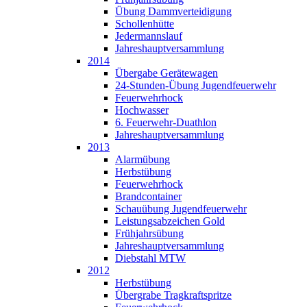
Übung Dammverteidigung
Schollenhütte
Jedermannslauf
Jahreshauptversammlung
2014
Übergabe Gerätewagen
24-Stunden-Übung Jugendfeuerwehr
Feuerwehrhock
Hochwasser
6. Feuerwehr-Duathlon
Jahreshauptversammlung
2013
Alarmübung
Herbstübung
Feuerwehrhock
Brandcontainer
Schauübung Jugendfeuerwehr
Leistungsabzeichen Gold
Frühjahrsübung
Jahreshauptversammlung
Diebstahl MTW
2012
Herbstübung
Übergrabe Tragkraftspritze