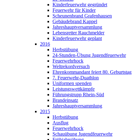
Kinderfeuerwehr gegründet
Feuerwehr für Kinder
Scheunenbrand Grafenhausen
Gebäudebrand Kappel
Jahreshauptversammlung
Lebensretter Rauchmelder
Kinderfeuerwehr geplant
2016
Herbstübung
24-Stunden-Übung Jugendfeuerwehr
Feuerwehrhock
Weltrekordversuch
Ehrenkommandant feiert 80. Geburtstag
7. Feuerwehr-Duathlon
Uniformen spenden
Leistungswettkämpfe
Führungstrupp Rhein-Süd
Brandeinsatz
Jahreshauptversammlung
2015
Herbstübung
Ausflug
Feuerwehrhock
Schauübung Jugendfeuerwehr
Frühjahrsübung