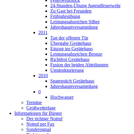
Feuerwehrhock
24-Stunden-Übung Jugendfeuerwehr
Zu Gast bei Freunden
Frühjahrsübung
Leistungsabzeichen Silber
Jahreshauptversammlung
2011
Tag der offenen Tür
Übergabe Gerätehaus
Einzug ins Gerätehaus
Leistungsabzeichen Bronze
Richtfest Gerätehaus
Fusion der beiden Abteilungen
Umstrukturierung
2010
Spatenstich Gerätehaus
Jahreshauptversammlung
0
Hochwasser
Termine
Großwetterlage
Informationen für Bürger
Der richtige Notruf
Notruf per Fax
Sondersignal