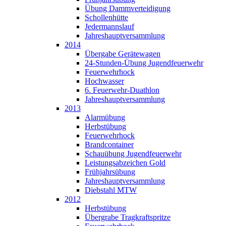
Übung Dammverteidigung
Schollenhütte
Jedermannslauf
Jahreshauptversammlung
2014
Übergabe Gerätewagen
24-Stunden-Übung Jugendfeuerwehr
Feuerwehrhock
Hochwasser
6. Feuerwehr-Duathlon
Jahreshauptversammlung
2013
Alarmübung
Herbstübung
Feuerwehrhock
Brandcontainer
Schauübung Jugendfeuerwehr
Leistungsabzeichen Gold
Frühjahrsübung
Jahreshauptversammlung
Diebstahl MTW
2012
Herbstübung
Übergrabe Tragkraftspritze