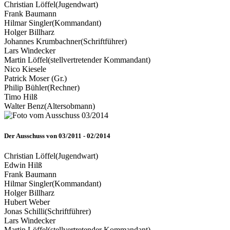
Christian Löffel
(Jugendwart)
Frank Baumann
Hilmar Singler
(Kommandant)
Holger Billharz
Johannes Krumbachner
(Schriftführer)
Lars Windecker
Martin Löffel
(stellvertretender Kommandant)
Nico Kiesele
Patrick Moser (Gr.)
Philip Bühler
(Rechner)
Timo Hilß
Walter Benz
(Altersobmann)
Der Ausschuss von 03/2011 - 02/2014
Christian Löffel
(Jugendwart)
Edwin Hilß
Frank Baumann
Hilmar Singler
(Kommandant)
Holger Billharz
Hubert Weber
Jonas Schilli
(Schriftführer)
Lars Windecker
Martin Löffel
(stellvertretender Kommandant)