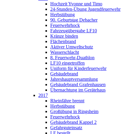
Hochzeit Yvonne und Timo
24-Stunden-Übung Jugendfeuerwehr
Herbstübung
90. Geburtstag Debacher
Feuerwehrhock
Fahrzeugübergabe LF10
Kränze binden
Flächenbrand
Aktiver Umweltschutz
Wasserschlacht
8. Feuerwehr-Duathlon
LF10 eingetroffen
Uniform für Kinderfeuerwehr
Gebäudebrand
Jahreshauptversammlung
Gebäudebrand Grafenhausen
Übernachtung im Gerätehaus
2017
Rheinfähre brennt
Herbstübung
Großübung in Ringsheim
Feuerwehrhock
Gebäudebrand Kappel 2
Gefahrguteinsatz
LF bestellt