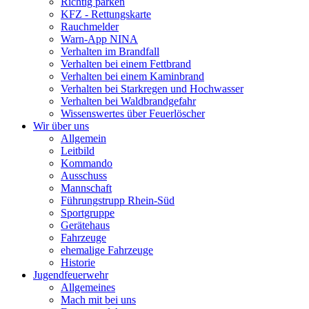
Richtig parken
KFZ - Rettungskarte
Rauchmelder
Warn-App NINA
Verhalten im Brandfall
Verhalten bei einem Fettbrand
Verhalten bei einem Kaminbrand
Verhalten bei Starkregen und Hochwasser
Verhalten bei Waldbrandgefahr
Wissenswertes über Feuerlöscher
Wir über uns
Allgemein
Leitbild
Kommando
Ausschuss
Mannschaft
Führungstrupp Rhein-Süd
Sportgruppe
Gerätehaus
Fahrzeuge
ehemalige Fahrzeuge
Historie
Jugendfeuerwehr
Allgemeines
Mach mit bei uns