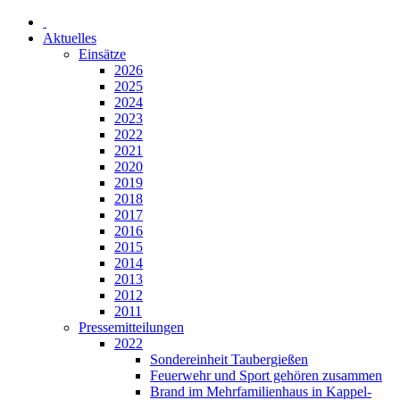
Aktuelles
Einsätze
2026
2025
2024
2023
2022
2021
2020
2019
2018
2017
2016
2015
2014
2013
2012
2011
Pressemitteilungen
2022
Sondereinheit Taubergießen
Feuerwehr und Sport gehören zusammen
Brand im Mehrfamilienhaus in Kappel-