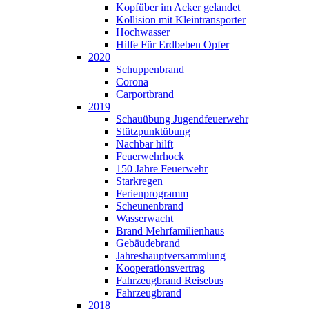
Kopfüber im Acker gelandet
Kollision mit Kleintransporter
Hochwasser
Hilfe Für Erdbeben Opfer
2020
Schuppenbrand
Corona
Carportbrand
2019
Schauübung Jugendfeuerwehr
Stützpunktübung
Nachbar hilft
Feuerwehrhock
150 Jahre Feuerwehr
Starkregen
Ferienprogramm
Scheunenbrand
Wasserwacht
Brand Mehrfamilienhaus
Gebäudebrand
Jahreshauptversammlung
Kooperationsvertrag
Fahrzeugbrand Reisebus
Fahrzeugbrand
2018