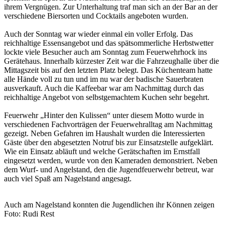
ihrem Vergnügen. Zur Unterhaltung traf man sich an der Bar an der
verschiedene Biersorten und Cocktails angeboten wurden.
Auch der Sonntag war wieder einmal ein voller Erfolg. Das
reichhaltige Essensangebot und das spätsommerliche Herbstwetter
lockte viele Besucher auch am Sonntag zum Feuerwehrhock ins
Gerätehaus. Innerhalb kürzester Zeit war die Fahrzeughalle über die
Mittagszeit bis auf den letzten Platz belegt. Das Küchenteam hatte
alle Hände voll zu tun und im nu war der badische Sauerbraten
ausverkauft. Auch die Kaffeebar war am Nachmittag durch das
reichhaltige Angebot von selbstgemachtem Kuchen sehr begehrt.
Feuerwehr „Hinter den Kulissen“ unter diesem Motto wurde in
verschiedenen Fachvorträgen der Feuerwehralltag am Nachmittag
gezeigt. Neben Gefahren im Haushalt wurden die Interessierten
Gäste über den abgesetzten Notruf bis zur Einsatzstelle aufgeklärt.
Wie ein Einsatz abläuft und welche Gerätschaften im Ernstfall
eingesetzt werden, wurde von den Kameraden demonstriert. Neben
dem Wurf- und Angelstand, den die Jugendfeuerwehr betreut, war
auch viel Spaß am Nagelstand angesagt.
Auch am Nagelstand konnten die Jugendlichen ihr Können zeigen
Foto: Rudi Rest