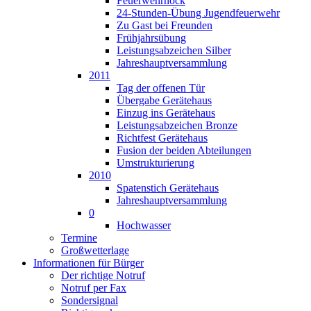
Feuerwehrhock
24-Stunden-Übung Jugendfeuerwehr
Zu Gast bei Freunden
Frühjahrsübung
Leistungsabzeichen Silber
Jahreshauptversammlung
2011
Tag der offenen Tür
Übergabe Gerätehaus
Einzug ins Gerätehaus
Leistungsabzeichen Bronze
Richtfest Gerätehaus
Fusion der beiden Abteilungen
Umstrukturierung
2010
Spatenstich Gerätehaus
Jahreshauptversammlung
0
Hochwasser
Termine
Großwetterlage
Informationen für Bürger
Der richtige Notruf
Notruf per Fax
Sondersignal