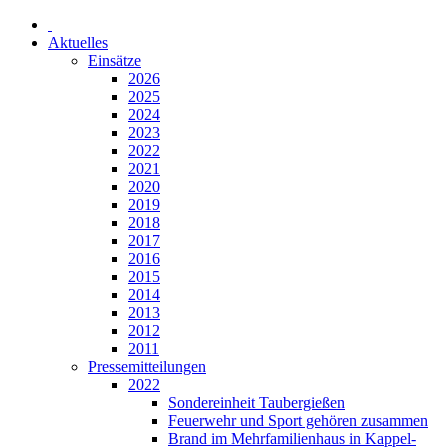
Aktuelles
Einsätze
2026
2025
2024
2023
2022
2021
2020
2019
2018
2017
2016
2015
2014
2013
2012
2011
Pressemitteilungen
2022
Sondereinheit Taubergießen
Feuerwehr und Sport gehören zusammen
Brand im Mehrfamilienhaus in Kappel-