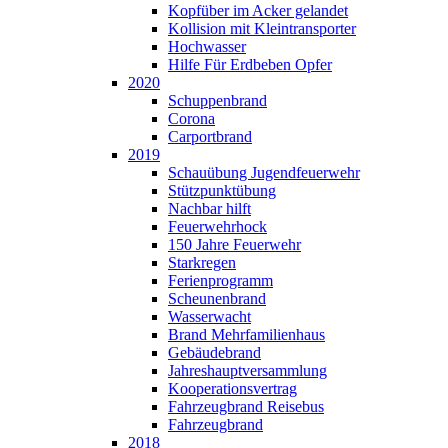
Kopfüber im Acker gelandet
Kollision mit Kleintransporter
Hochwasser
Hilfe Für Erdbeben Opfer
2020
Schuppenbrand
Corona
Carportbrand
2019
Schauübung Jugendfeuerwehr
Stützpunktübung
Nachbar hilft
Feuerwehrhock
150 Jahre Feuerwehr
Starkregen
Ferienprogramm
Scheunenbrand
Wasserwacht
Brand Mehrfamilienhaus
Gebäudebrand
Jahreshauptversammlung
Kooperationsvertrag
Fahrzeugbrand Reisebus
Fahrzeugbrand
2018