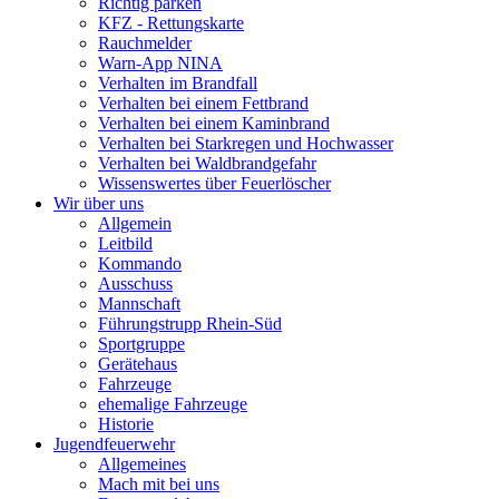
Richtig parken
KFZ - Rettungskarte
Rauchmelder
Warn-App NINA
Verhalten im Brandfall
Verhalten bei einem Fettbrand
Verhalten bei einem Kaminbrand
Verhalten bei Starkregen und Hochwasser
Verhalten bei Waldbrandgefahr
Wissenswertes über Feuerlöscher
Wir über uns
Allgemein
Leitbild
Kommando
Ausschuss
Mannschaft
Führungstrupp Rhein-Süd
Sportgruppe
Gerätehaus
Fahrzeuge
ehemalige Fahrzeuge
Historie
Jugendfeuerwehr
Allgemeines
Mach mit bei uns