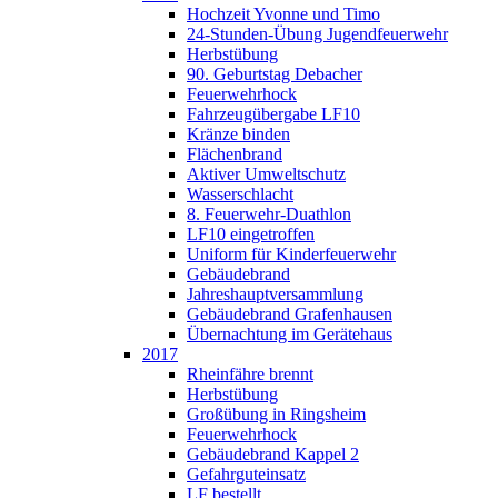
Hochzeit Yvonne und Timo
24-Stunden-Übung Jugendfeuerwehr
Herbstübung
90. Geburtstag Debacher
Feuerwehrhock
Fahrzeugübergabe LF10
Kränze binden
Flächenbrand
Aktiver Umweltschutz
Wasserschlacht
8. Feuerwehr-Duathlon
LF10 eingetroffen
Uniform für Kinderfeuerwehr
Gebäudebrand
Jahreshauptversammlung
Gebäudebrand Grafenhausen
Übernachtung im Gerätehaus
2017
Rheinfähre brennt
Herbstübung
Großübung in Ringsheim
Feuerwehrhock
Gebäudebrand Kappel 2
Gefahrguteinsatz
LF bestellt