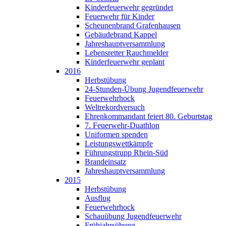
Kinderfeuerwehr gegründet
Feuerwehr für Kinder
Scheunenbrand Grafenhausen
Gebäudebrand Kappel
Jahreshauptversammlung
Lebensretter Rauchmelder
Kinderfeuerwehr geplant
2016
Herbstübung
24-Stunden-Übung Jugendfeuerwehr
Feuerwehrhock
Weltrekordversuch
Ehrenkommandant feiert 80. Geburtstag
7. Feuerwehr-Duathlon
Uniformen spenden
Leistungswettkämpfe
Führungstrupp Rhein-Süd
Brandeinsatz
Jahreshauptversammlung
2015
Herbstübung
Ausflug
Feuerwehrhock
Schauübung Jugendfeuerwehr
Frühjahrsübung