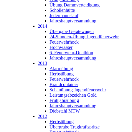
Übung Dammverteidigung
Schollenhütte
Jedermannslauf
Jahreshauptversammlung
2014
Übergabe Gerätewagen
24-Stunden-Übung Jugendfeuerwehr
Feuerwehrhock
Hochwasser
6. Feuerwehr-Duathlon
Jahreshauptversammlung
2013
Alarmübung
Herbstübung
Feuerwehrhock
Brandcontainer
Schauübung Jugendfeuerwehr
Leistungsabzeichen Gold
Frühjahrsübung
Jahreshauptversammlung
Diebstahl MTW
2012
Herbstübung
Übergrabe Tragkraftspritze